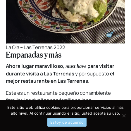
La Ola – Las Terrenas 2022
Empanadas y más
Ahora lugar maravilloso,
para visitar
must have
durante visita a Las Terrenas
y por supuesto
el
mejor restaurante en Las Terrenas
.
Este es un restaurante pequeño con ambiente
familiar, los dueños son familia chilena.
Este sitio web utiliza cookies para proporcionar servicios al más
alto nivel. Al continuar usando el sitio, usted acepta su uso.
Estoy de acuerdo