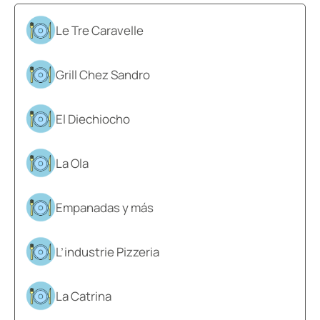
Le Tre Caravelle
Grill Chez Sandro
El Diechiocho
La Ola
Empanadas y más
L’industrie Pizzeria
La Catrina