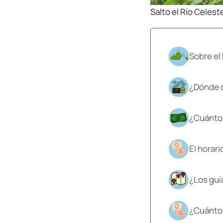
Salto el Río Celest
Sobre el
¿Dónde c
¿Cuánto 
El horari
¿Los guí
¿Cuánto 