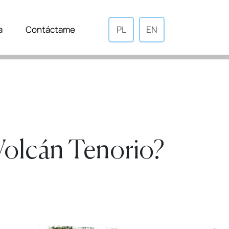
a
Contáctame
PL
EN
 Volcán Tenorio?