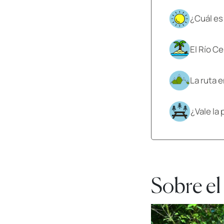
¿Cuál es
El Río C
La ruta e
¿Vale la 
Sobre el