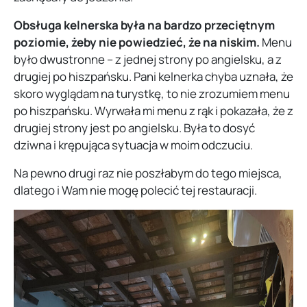
Obsługa kelnerska była na bardzo przeciętnym
poziomie, żeby nie powiedzieć, że na niskim.
Menu
było dwustronne – z jednej strony po angielsku, a z
drugiej po hiszpańsku. Pani kelnerka chyba uznała, że
skoro wyglądam na turystkę, to nie zrozumiem menu
po hiszpańsku. Wyrwała mi menu z rąk i pokazała, że z
drugiej strony jest po angielsku. Była to dosyć
dziwna i krępująca sytuacja w moim odczuciu.
Na pewno drugi raz nie poszłabym do tego miejsca,
dlatego i Wam nie mogę polecić tej restauracji.