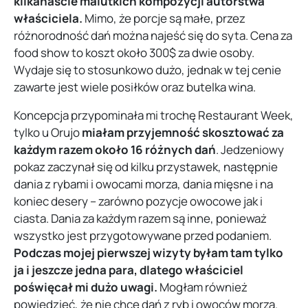
kilkanaście malutkich kompozycji autorstwa
właściciela.
Mimo, że porcje są małe, przez
różnorodność dań można najeść się do syta. Cena za
food show to koszt około 300$ za dwie osoby.
Wydaje się to stosunkowo dużo, jednak w tej cenie
zawarte jest wiele posiłków oraz butelka wina.
Koncepcja przypominała mi trochę Restaurant Week,
tylko u Orujo
miałam przyjemność skosztować za
każdym razem około 16 różnych dań
. Jedzeniowy
pokaz zaczynał się od kilku przystawek, następnie
dania z rybami i owocami morza, dania mięsne i na
koniec desery – zarówno pozycje owocowe jak i
ciasta. Dania za każdym razem są inne, ponieważ
wszystko jest przygotowywane przed podaniem.
Podczas mojej pierwszej wizyty byłam tam tylko
ja i jeszcze jedna para, dlatego właściciel
poświęcał mi dużo uwagi.
Mogłam również
powiedzieć, że nie chcę dań z ryb i owoców morza.