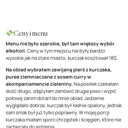
Ceny i menu
Menu nie było szerokie, był tam większy wybór
alkoholi.
Ceny w tym miejscu nie były bardzo
wysokie jak na stare miasto, kurczak kosztował 18$.
Na obiad wybrałam zawijaną pierś z kurczaka,
puree ziemniaczane z sosem curry w
akompaniamencie zieleniny.
Na posiłek czekałam
dość długo, zdążyłam zamówić drugie piwo i wypić
połowę zanim dotarł do mnie obiad. Jedzenie
wyglądało dobrze, kurczak był ładnie opalony, jednak
sam smak był już tylko poprawny. W mojej porcji
kurczaka miałam sporo chrząstek i ścięgien, które nie
zachęcały do jedzenia.