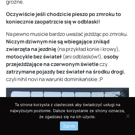
groźne.
Oczywiście jeśli chodzicie pieszo po zmroku to
koniecznie zaopatrzcie się w odblaski!
Na pewno musicie bardzo uważać jeżdżąc po zmroku.
Niczym dziwnym nie są wbiegające znikąd
zwierzęta na jezdnię
(na przykład konie i krowy),
motocykle bez świateł
(ani odblasków!),
osoby
przejeżdżające na czerwonym świetle
czy
zatrzymane pojazdy bez świateł na środku drogi
,
czyli nihil novi na warunki dominikańskie ;P
Ta strona korzysta z ciasteczek aby świadczyć usługi na
najwyższym poziomie. Dalsze korzystanie ze strony oznacza,
że zgadzasz się na ich użycie.
Zgoda