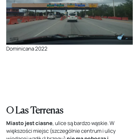
Dominicana 2022
O Las Terrenas
Miasto jest ciasne
, ulice są bardzo wąskie. W
większości miejsc (szczególnie centrum i ulicy
wiodącej wzdłuż brzegu)
nie ma pobocza i