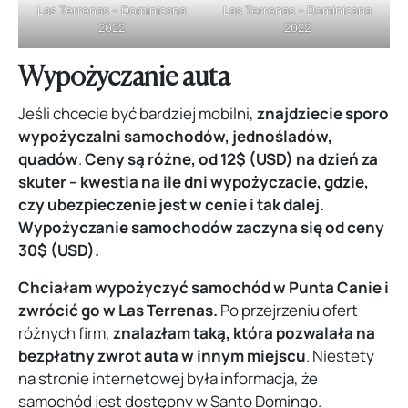
Las Terrenas – Dominicana
Las Terrenas – Dominicana
2022
2022
Wypożyczanie auta
Jeśli chcecie być bardziej mobilni,
znajdziecie sporo
wypożyczalni samochodów, jednośladów,
quadów
.
Ceny są różne, od 12$ (USD) na dzień za
skuter – kwestia na ile dni wypożyczacie, gdzie,
czy ubezpieczenie jest w cenie i tak dalej.
Wypożyczanie samochodów zaczyna się od ceny
30$ (USD).
Chciałam wypożyczyć samochód w Punta Canie i
zwrócić go w Las Terrenas.
Po przejrzeniu ofert
różnych firm,
znalazłam taką, która pozwalała na
bezpłatny zwrot auta w innym miejscu
. Niestety
na stronie internetowej była informacja, że
samochód jest dostępny w Santo Domingo.