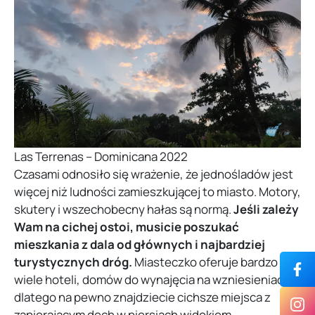
Las Terrenas – Dominicana 2022
Czasami odnosiło się wrażenie, że jednośladów jest
więcej niż ludności zamieszkującej to miasto. Motory,
skutery i wszechobecny hałas są normą.
Jeśli zależy
Wam na cichej ostoi, musicie poszukać
mieszkania z dala od głównych i najbardziej
turystycznych dróg.
Miasteczko oferuje bardzo
wiele hoteli, domów do wynajęcia na wzniesieniach,
dlatego na pewno znajdziecie cichsze miejsca z
zapierającym dech w piersiach widokiem.