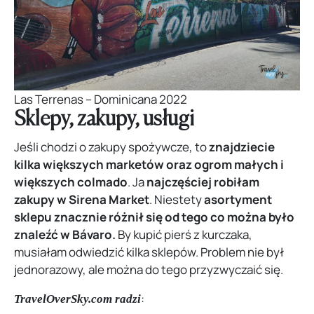
Las Terrenas – Dominicana 2022
Sklepy, zakupy, usługi
Jeśli chodzi o zakupy spożywcze, to
znajdziecie
kilka większych marketów oraz ogrom małych i
większych colmado
. Ja
najczęściej robiłam
zakupy w
Sirena Market
. Niestety
asortyment
sklepu znacznie różnił się od tego co można było
znaleźć w Bávaro.
By kupić pierś z kurczaka,
musiałam odwiedzić kilka sklepów. Problem nie był
jednorazowy, ale można do tego przyzwyczaić się.
:
TravelOverSky.com radzi