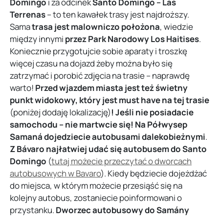
Domingo
i za odcinek
Santo Domingo – Las
Terrenas
– to ten kawałek trasy jest najdroższy.
Sama
trasa jest malowniczo położona
, wiedzie
między innymi
przez Park Narodowy Los Haitises
.
Koniecznie przygotujcie sobie aparaty i troszkę
więcej czasu na dojazd żeby można było się
zatrzymać i porobić zdjęcia na trasie – naprawdę
warto!
Przed wjazdem miasta jest też świetny
punkt widokowy, który jest must have na tej trasie
(poniżej dodaję lokalizację)
! Jeśli nie posiadacie
samochodu – nie martwcie się!
Na
Półwysep
Saman
á
dojedziecie autobusami dalekobieżnymi
.
Z Bávaro najłatwiej udać się autobusem do Santo
Domingo
(
tutaj możecie przeczytać o dworcach
autobusowych w Bavaro
). Kiedy będziecie dojeżdżać
do miejsca, w którym możecie przesiąść się na
kolejny autobus, zostaniecie poinformowani o
przystanku.
Dworzec autobusowy do Samány