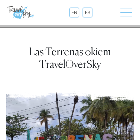
EN
ES
Las Terrenas okiem
TravelOverSky