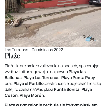
Las Terrenas – Dominicana 2022
Plaże
Plaże, które śmiało zaliczycie na nogach, spacerując
wzdłuż linii brzegowej to na pewno
Playa las
Ballenas
,
Playa Las Terrenas
,
Playa Punta Popy
oraz
Playa el Portillo
. Jeśli chcecie pojechać troszkę
dalej to czeka na Was plaża
Punta Bonita
,
Playa
Cosón
,
Playa Morón
.
Plaże w tym rejonie cechują się żółtym piaskiem.