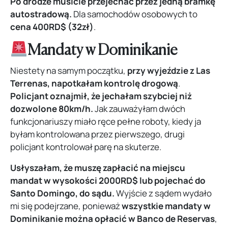
Po drodze musicie przejechać przez jedną bramkę
autostradową.
Dla samochodów osobowych to
cena 400RD$ (32zł)
.
Mandaty w Dominikanie
Niestety na samym początku,
przy wyjeździe z Las
Terrenas,
napotkałam kontrolę drogową
.
Policjant oznajmił, że jechałam szybciej niż
dozwolone 80km/h.
Jak zauważyłam dwóch
funkcjonariuszy miało ręce pełne roboty, kiedy ja
byłam kontrolowana przez pierwszego, drugi
policjant kontrolował parę na skuterze.
Usłyszałam, że muszę zapłacić na miejscu
mandat w wysokości 2000RD$ lub pojechać do
Santo Domingo, do sądu.
Wyjście z sądem wydało
mi się podejrzane, ponieważ
wszystkie mandaty w
Dominikanie można opłacić w Banco de Reservas
,