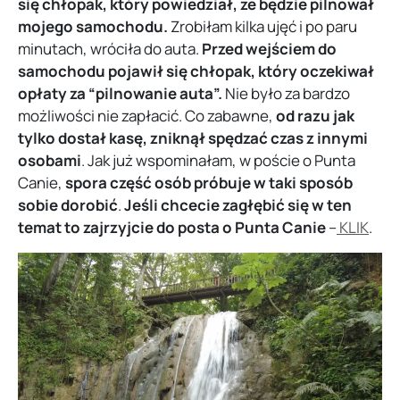
się chłopak, który powiedział, że będzie pilnował
mojego samochodu.
Zrobiłam kilka ujęć i po paru
minutach, wróciła do auta.
Przed wejściem do
samochodu pojawił się chłopak, który oczekiwał
opłaty za “pilnowanie auta”.
Nie było za bardzo
możliwości nie zapłacić. Co zabawne,
od razu jak
tylko dostał kasę, zniknął spędzać czas z innymi
osobami
. Jak już wspominałam, w poście o Punta
Canie,
spora część osób próbuje w taki sposób
sobie dorobić
.
Jeśli chcecie zagłębić się w ten
temat to zajrzyjcie do posta o Punta Canie
–
KLIK
.