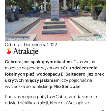
Cabrera – Dominicana 2022
Atrakcje
Cabrera jest spokojnym miastem.
Czas wolny
możecie na pewno wykorzystać na
odwiedzenie
lokalnych plaż
,
wodospadu El Saltadero
,
jeziorek
ukrytych między jaskiniami
czy pojechać na
wycieczkę do pobliskiego
Río San Juan
.
Podczas mojego pobytu w Cabrerze udało mi się
odwiedzić kilka atrakcji, które dla Was opiszę.