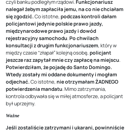
czyli banku podległym rządowi.
Funkcjonariusz
nalegał żebym zapłaciła jemu, na co nie chciałam
się zgodzić.
Co istotne,
podczas kontroli dałam
policjantowi jedynie polskie prawo jazdy,
międzynarodowe prawo jazdy i dowód
rejestracyjny samochodu
.
Po chwilach
konsultacji z drugim funkcjonariuszem
, który w
między czasie “złapał” kolejną osobę,
policjant
jeszcze raz zapytał mnie czy zapłacę na miejscu
.
Potwierdziłam, że pojadę do Santo Domingo.
Wtedy zostały mi oddane dokumenty i mogłam
odjechać.
Co istotne,
nie otrzymałam ŻADNEGO
potwierdzenia mandatu
. Mimo zatrzymania,
kontrola odbywała się w miłej atmosferze, a policjant
był uprzejmy.
Ważne
Jeśli zostaliście zatrzymani i ukarani, powinniście