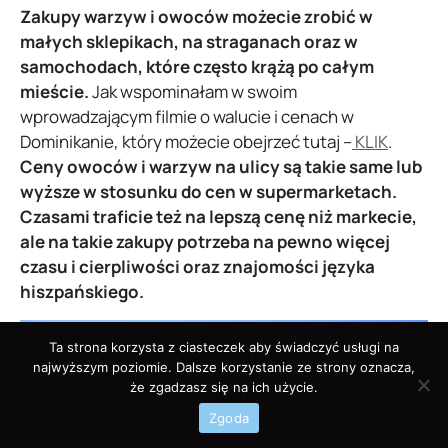
Zakupy warzyw i owoców możecie zrobić w
małych sklepikach, na straganach oraz w
samochodach, które często krążą po całym
mieście.
Jak wspominałam w swoim
wprowadzającym filmie o walucie i cenach w
Dominikanie, który możecie obejrzeć tutaj –
KLIK
.
Ceny owoców i warzyw na ulicy są takie same lub
wyższe w stosunku do cen w supermarketach.
Czasami traficie też na lepszą cenę niż markecie,
ale na takie zakupy potrzeba na pewno więcej
czasu i cierpliwości oraz znajomości języka
hiszpańskiego.
Ta strona korzysta z ciasteczek aby świadczyć usługi na
najwyższym poziomie. Dalsze korzystanie ze strony oznacza,
że zgadzasz się na ich użycie.
Zgoda