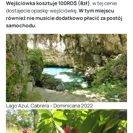
Wejściówka kosztuje 100RD$ (8zł)
, w tej cenie
dostajecie opaskę-wejściówkę.
W tym miejscu
również nie musicie dodatkowo płacić za postój
samochodu.
Lago Azul, Cabrera – Dominicana 2022