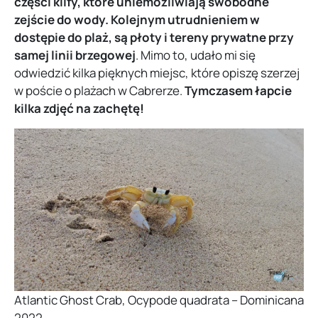
części klify, które uniemożliwiają swobodne
zejście do wody.
Kolejnym utrudnieniem w
dostępie do plaż, są płoty i tereny prywatne przy
samej linii brzegowej
. Mimo to, udało mi się
odwiedzić kilka pięknych miejsc, które opiszę szerzej
w poście o plażach w Cabrerze.
Tymczasem łapcie
kilka zdjęć na zachętę!
Atlantic Ghost Crab, Ocypode quadrata – Dominicana
2022