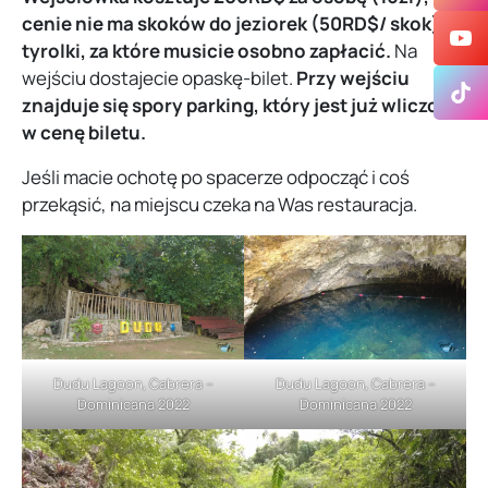
cenie nie ma skoków do jeziorek (50RD$/ skok) i
tyrolki, za które musicie osobno zapłacić.
Na
wejściu dostajecie opaskę-bilet.
Przy wejściu
znajduje się spory parking, który jest już wliczony
w cenę biletu.
Jeśli macie ochotę po spacerze odpocząć i coś
przekąsić, na miejscu czeka na Was restauracja.
Dudu Lagoon, Cabrera –
Dudu Lagoon, Cabrera –
Dominicana 2022
Dominicana 2022